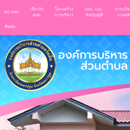
เกี่ยวกับ
โครงสร้าง
แผน เเละ
การบริห
หน้าหลัก
อบต.
การบริหาร
ข้อบัญญัติ
งานคลั
ติดต่อ