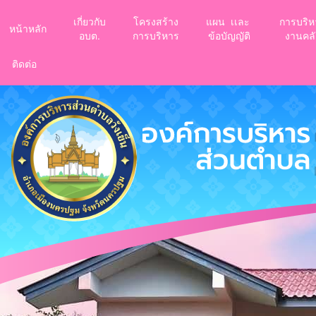
เกี่ยวกับ
โครงสร้าง
แผน เเละ
การบริห
หน้าหลัก
อบต.
การบริหาร
ข้อบัญญัติ
งานคลั
ติดต่อ