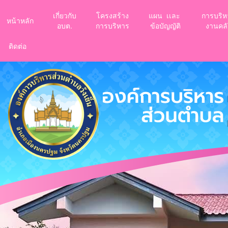
เกี่ยวกับ
โครงสร้าง
แผน เเละ
การบริห
หน้าหลัก
อบต.
การบริหาร
ข้อบัญญัติ
งานคลั
ติดต่อ