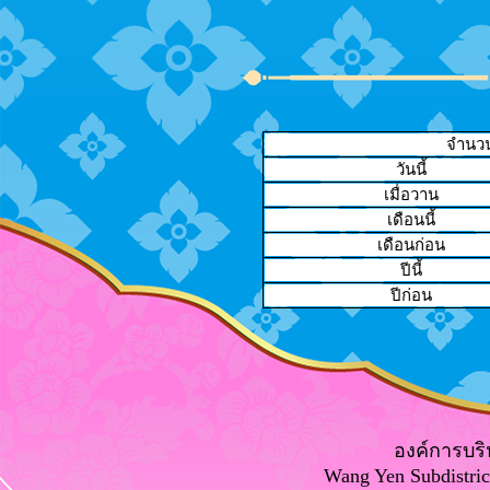
จำนวนผ
วันนี้
เมื่อวาน
เดือนนี้
เดือนก่อน
ปีนี้
ปีก่อน
องค์การบริ
Wang Yen Subdistric